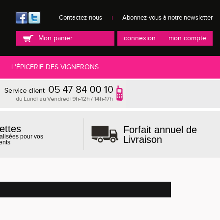
Contactez-nous
Abonnez-vous à notre newsletter
Mon panier
connexion
mon compte
L'ÉPICERIE DES VIGNERONS
ettes
Forfait annuel de
alisées pour vos
Livraison
ents