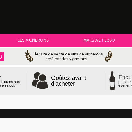
LES VIGNERONS
MA CAVE PERSO
z
Etiqu
Goûtez avant
mi toutes nos
personn
d'acheter
 en stock
évènem