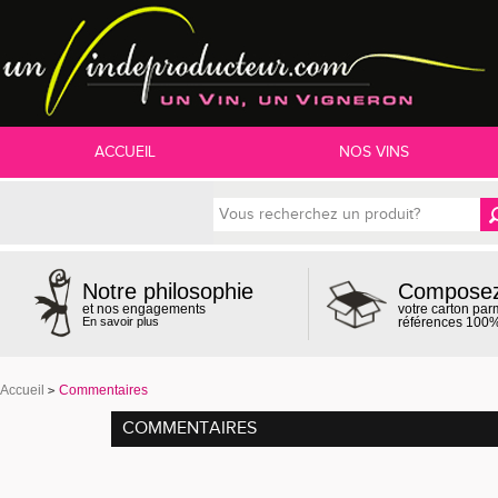
ACCUEIL
NOS VINS
Compose
Notre philosophie
votre carton par
et nos engagements
références 100%
En savoir plus
Accueil
Commentaires
COMMENTAIRES