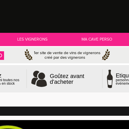
LES VIGNERONS
MA CAVE PERSO
z
Etiqu
Goûtez avant
mi toutes nos
personn
d'acheter
 en stock
évènem