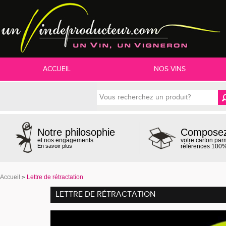
ACCUEIL
NOS VINS
Compose
Notre philosophie
votre carton par
et nos engagements
références 100%
En savoir plus
Accueil
Lettre de rétractation
LETTRE DE RÉTRACTATION