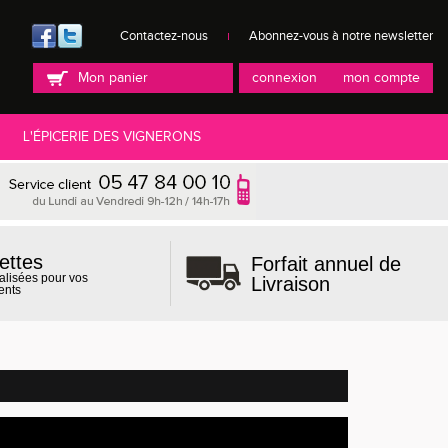
Contactez-nous
Abonnez-vous à notre newsletter
Mon panier
connexion
mon compte
L'ÉPICERIE DES VIGNERONS
ettes
Forfait annuel de
alisées pour vos
Livraison
ents