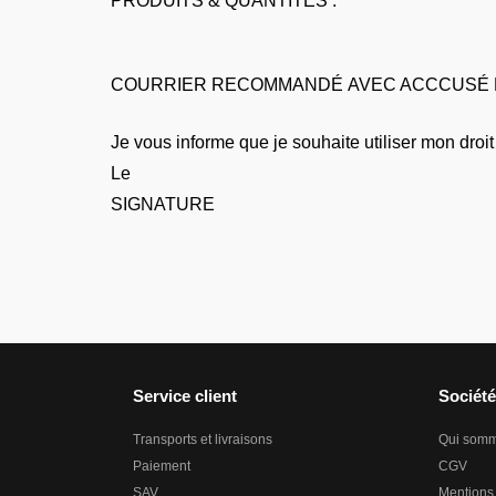
PRODUITS & QUANTITÉS :
COURRIER RECOMMANDÉ AVEC ACCCUSÉ 
Je vous informe que je souhaite utiliser mon dro
Le
SIGNATURE
Service client
Société
Transports et livraisons
Qui som
Paiement
CGV
SAV
Mentions