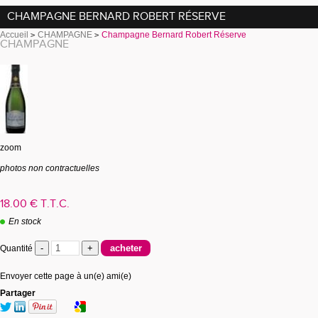
CHAMPAGNE BERNARD ROBERT RÉSERVE
Accueil
CHAMPAGNE
Champagne Bernard Robert Réserve
CHAMPAGNE
zoom
photos non contractuelles
18
.00
€
T.T.C.
En stock
Quantité
Envoyer cette page à un(e) ami(e)
Partager