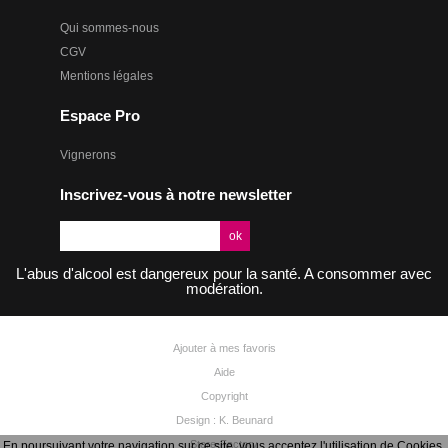
Qui sommes-nous
CGV
Mentions légales
Espace Pro
Vignerons
Inscrivez-vous à notre newsletter
L'abus d'alcool est dangereux pour la santé. A consommer avec
modération.
Ajouter à mes favoris
Aide
Copyright
Design : K. Beunard
Store-Factory
En poursuivant votre navigation sur ce site, vous acceptez l'utilisation de Cookies.