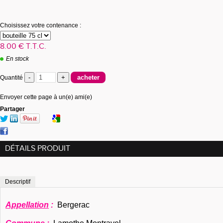
Choisissez votre contenance :
8
.00
€
T.T.C.
En stock
Quantité
Envoyer cette page à un(e) ami(e)
Partager
DÉTAILS PRODUIT
Descriptif
Appellation
:
Bergerac