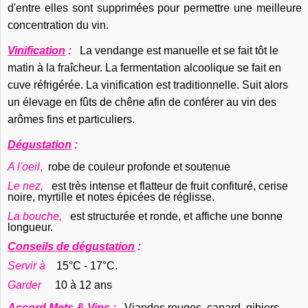
d'entre elles sont supprimées pour permettre une meilleure
concentration du vin.
Vinification
:
La vendange est manuelle et se fait tôt le
matin à la fraîcheur. La fermentation alcoolique se fait en
cuve réfrigérée. La vinification est traditionnelle. Suit alors
un élevage en fûts de chêne afin de conférer au vin des
arômes fins et particuliers.
Dégustation
:
A l'oeil
,
robe de couleur profonde et soutenue
Le nez,
est très intense et flatteur de fruit confituré, cerise
noire, myrtille et notes épicées de réglisse.
La bouche,
est structurée et ronde, et affiche une bonne
longueur.
Conseils de dégustation
:
Servir à
15°C - 17°C.
Garder
10 à 12 ans
Accord Mets & Vins
:
Viandes rouges, canard, gibiers,