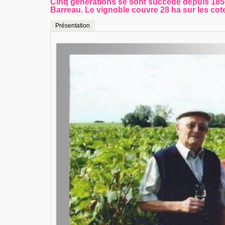
Cinq générations se sont succédé depuis 1850
Barreau. Le vignoble couvre 28 ha sur les cot
Présentation