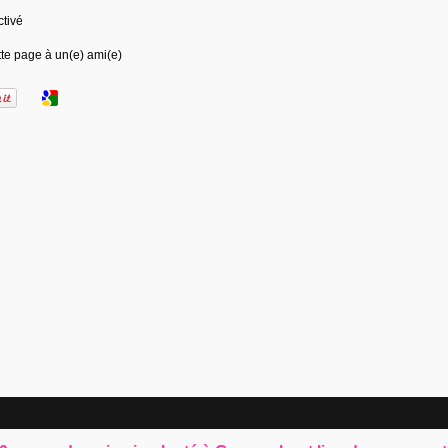
ctivé
te page à un(e) ami(e)