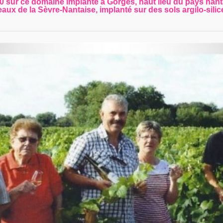
 sur ce domaine implanté à Gorges, haut lieu du pays nanta
eaux de la Sèvre-Nantaise, implanté sur des sols argilo-sil