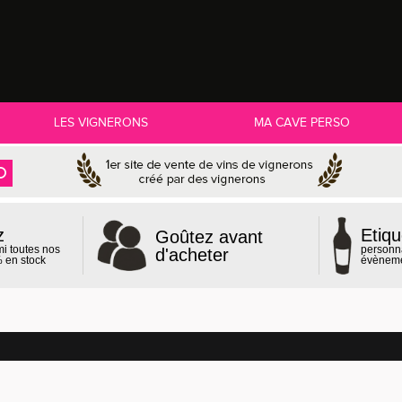
LES VIGNERONS
MA CAVE PERSO
z
Etiqu
Goûtez avant
mi toutes nos
personn
d'acheter
 en stock
évènem