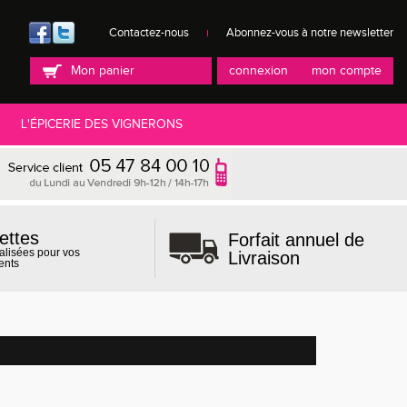
Contactez-nous
Abonnez-vous à notre newsletter
Mon panier
connexion
mon compte
L'ÉPICERIE DES VIGNERONS
ettes
Forfait annuel de
alisées pour vos
Livraison
ents