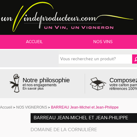
ACCUEIL
NOS VINS
Compose
Notre philosophie
votre carton par
et nos engagements
références 100%
En savoir plus
Accueil
NOS VIGNERONS
BARREAU Jean-Michel et Jean-Philippe
BARREAU JEAN-MICHEL ET JEAN-PHILIPPE
DOMAINE DE LA CORNULIÉRE