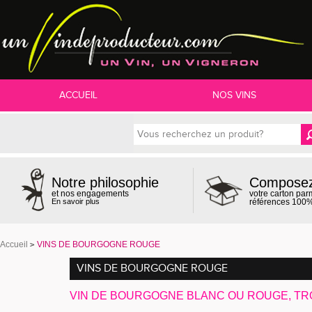
ACCUEIL
NOS VINS
Compose
Notre philosophie
votre carton par
et nos engagements
références 100%
En savoir plus
Accueil
VINS DE BOURGOGNE ROUGE
VINS DE BOURGOGNE ROUGE
VIN DE BOURGOGNE BLANC OU ROUGE, TR