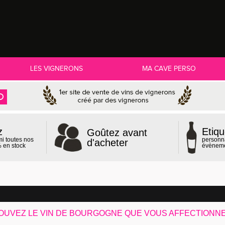
LES VIGNERONS
MA CAVE PERSO
z
Etiqu
Goûtez avant
mi toutes nos
personn
d'acheter
 en stock
évènem
OUVEZ LE VIN DE BOURGOGNE QUE VOUS AFFECTIONN