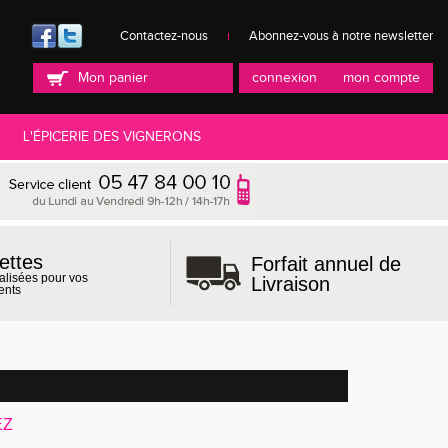
Contactez-nous
Abonnez-vous à notre newsletter
Mon panier
connexion
mon compte
L'ÉPICERIE DES VIGNERONS
ettes
Forfait annuel de
alisées pour vos
Livraison
ents
EZ