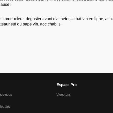
cause !
ect producteur
,
déguster avant d'acheter
,
achat vin en ligne
,
acha
teauneuf du pape vin
,
aoc chablis
.
Espace Pro
mes-nous
Vignerons
 légales