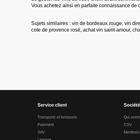
Vous achetez ainsi en parfaite connaissance de 
Sujets similaires :
vin de bordeaux rouge
,
vin dir
cote de provence rosé
,
achat vin saint-amour
,
cha
Service client
Société
Transports et livraisons
Qui som
Paiement
CGV
SAV
Mentions
Lexique