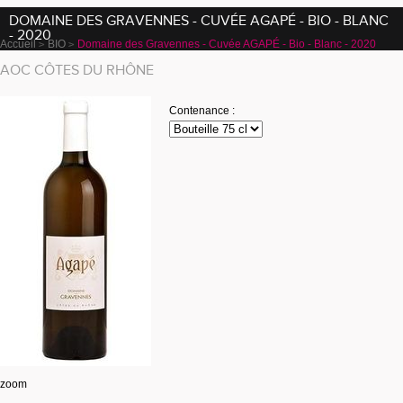
DOMAINE DES GRAVENNES - CUVÉE AGAPÉ - BIO - BLANC
- 2020
Accueil
BIO
Domaine des Gravennes - Cuvée AGAPÉ - Bio - Blanc - 2020
AOC CÔTES DU RHÔNE
Contenance :
zoom