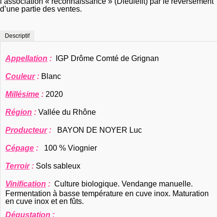
l’association « reconnaissance » (Dieulefit) par le reversement
d’une partie des ventes.
Descriptif
Appellation
:
IGP Drôme Comté de Grignan
Couleur
:
Blanc
Millésime
:
2020
Région
:
Vallée du Rhône
Producteur
:
BAYON DE NOYER Luc
Cépage
:
100 % Viognier
Terroir
:
Sols sableux
Vinification
:
Culture biologique. Vendange manuelle.
Fermentation à basse température en cuve inox. Maturation
en cuve inox et en fûts.
Dégustation :