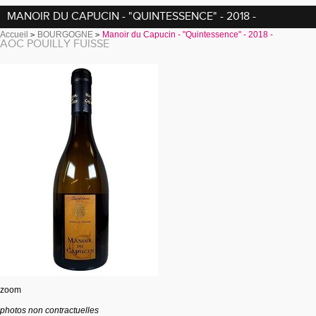
MANOIR DU CAPUCIN - "QUINTESSENCE" - 2018 -
Accueil
BOURGOGNE
Manoir du Capucin - "Quintessence" - 2018 -
AOC POUILLY FUISSE
zoom
photos non contractuelles