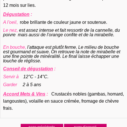
12 mois sur lies.
Dégustation
:
A l'oeil
,
robe brillante de couleur jaune or soutenue.
Le nez,
est assez intense et fait ressortir de la cannelle, du
poivre mais aussi de l'orange confite et de la mirabelle.
En bouche,
l'attaque est plutôt ferme. Le milieu de bouche
est gourmand et suave. On retrouve la note de mirabelle et
une fine pointe de minéralité. Le final laisse échapper une
touche de réglisse.
Conseil de dégustation
:
Servir à
12°C - 14°C.
Garder
2 à 5 ans
Accord Mets & Vins
:
Crustacés nobles (gambas, homard,
langoustes), volaille en sauce crémée, fromage de chèvre
frais.