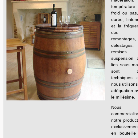
macération,
températur
froid ou pas,
durée, l'inten
et la fréque
des
remontages, 
délestages, 
remises 
suspension 
lies sous ma
sont d
techniques 
nous utilison
adéquation a
le millésime.
Nous
commercialis
notre product
exclusivemen
en bouteille