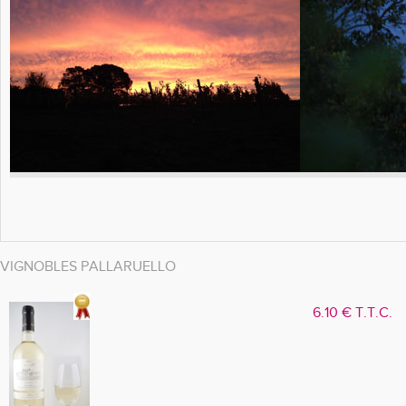
VIGNOBLES PALLARUELLO
6
.10
€
T.T.C.