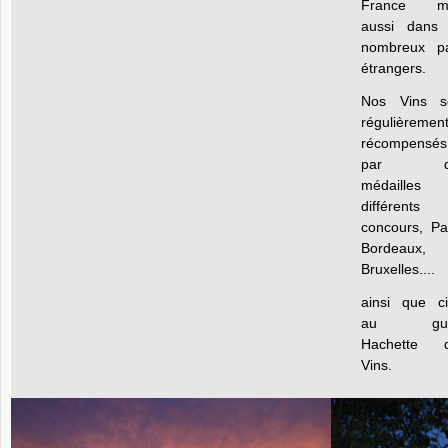
France ma
aussi dans
nombreux p
étrangers.
Nos Vins s
régulièremen
récompensés
par d
médailles
différents
concours, Par
Bordeaux,
Bruxelles....
ainsi que ci
au gui
Hachette 
Vins.