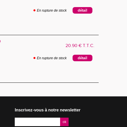
En rupture de stock
9
20
.90
€
T.T.C.
En rupture de stock
Inscrivez-vous à notre newsletter