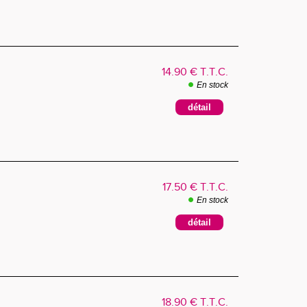
14
.90
€
T.T.C.
En stock
17
.50
€
T.T.C.
En stock
18
.90
€
T.T.C.