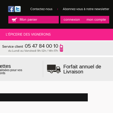
Contactez-nous
Abonnez-vous à notre newsletter
Mon panier
connexion
mon compte
L'ÉPICERIE DES VIGNERONS
ettes
Forfait annuel de
alisées pour vos
Livraison
ents