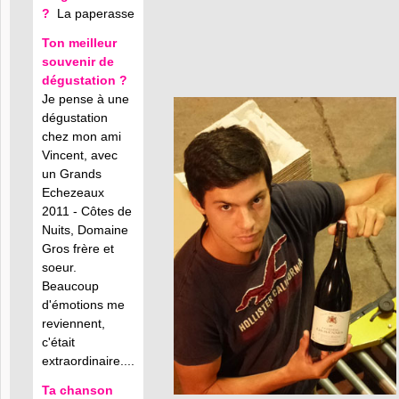
?
La paperasse
Ton meilleur
souvenir de
dégustation ?
Je pense à une
dégustation
chez mon ami
Vincent, avec
un Grands
Echezeaux
2011 - Côtes de
Nuits, Domaine
Gros frère et
soeur.
Beaucoup
d'émotions me
reviennent,
c'était
extraordinaire....
Ta chanson