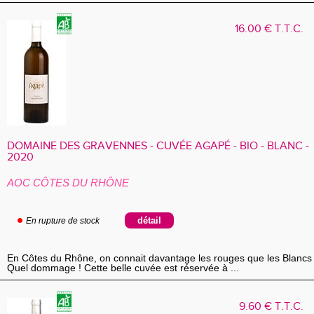
16
.00
€
T.T.C.
DOMAINE DES GRAVENNES - CUVÉE AGAPÉ - BIO - BLANC -
2020
AOC CÔTES DU RHÔNE
En rupture de stock
En Côtes du Rhône, on connait davantage les rouges que les Blancs 
Quel dommage ! Cette belle cuvée est réservée à ...
9
.60
€
T.T.C.