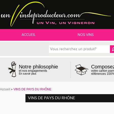
ACCUEIL
NOS VINS
Compose
Notre philosophie
votre carton par
et nos engagements
références 100%
En savoir plus
Accueil
VINS DE PAYS DU RHÔNE
VINS DE PAYS DU RHÔNE