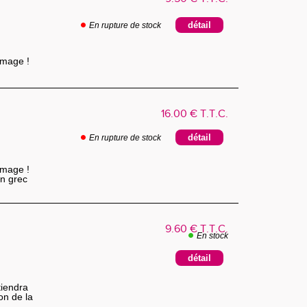
En rupture de stock
mmage !
es
16
.00
€
T.T.C.
En rupture de stock
mmage !
En grec
9
.60
€
T.T.C.
En stock
tiendra
on de la