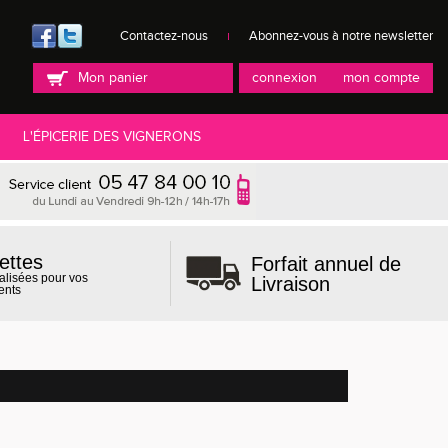
Contactez-nous
Abonnez-vous à notre newsletter
Mon panier
connexion
mon compte
L'ÉPICERIE DES VIGNERONS
ettes
Forfait annuel de
alisées pour vos
Livraison
ents