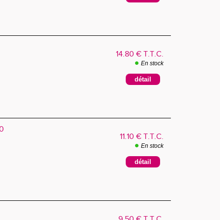
14
.80
€
T.T.C.
En stock
0
11
.10
€
T.T.C.
En stock
9
.50
€
T.T.C.