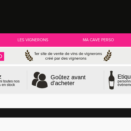
LES VIGNERONS
MA CAVE PERSO
z
Etiqu
Goûtez avant
mi toutes nos
personn
d'acheter
 en stock
évènem