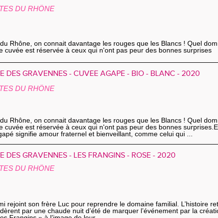
TES DU RHÔNE
du Rhône, on connait davantage les rouges que les Blancs ! Quel do
le cuvée est réservée à ceux qui n'ont pas peur des bonnes surpris
 DES GRAVENNES - CUVÉE AGAPÉ - BIO - BLANC - 2020
TES DU RHÔNE
du Rhône, on connait davantage les rouges que les Blancs ! Quel do
le cuvée est réservée à ceux qui n'ont pas peur des bonnes surprises.
apé signifie amour fraternel et bienveillant, comme celui qui ...
 DES GRAVENNES - LES FRANGINS - ROSÉ - 2020
TES DU RHÔNE
 rejoint son frère Luc pour reprendre le domaine familial. L’histoire re
cidèrent par une chaude nuit d’été de marquer l’événement par la créati
es Frangins » à l’image de leur ...