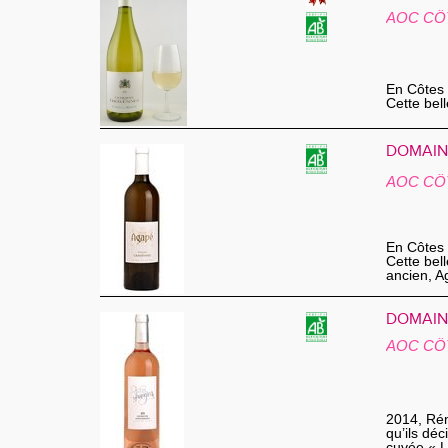
AOC CÔ
En Côtes 
Cette bel
DOMAINE
AOC CÔ
En Côtes 
Cette bel
ancien, Ag
DOMAINE
AOC CÔ
2014, Rémi
qu’ils dé
cuvée « L